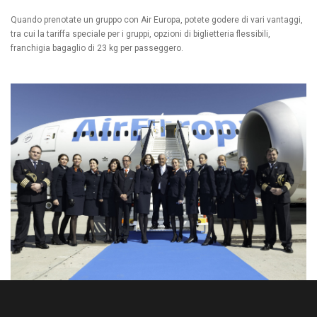
Quando prenotate un gruppo con Air Europa, potete godere di vari vantaggi,
tra cui la tariffa speciale per i gruppi, opzioni di biglietteria flessibili,
franchigia bagaglio di 23 kg per passeggero.